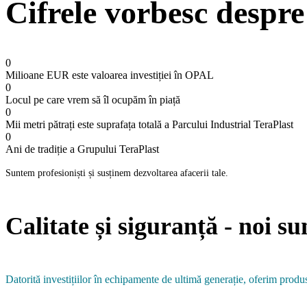
Cifrele vorbesc despr
0
Milioane EUR este valoarea investiției în OPAL
0
Locul pe care vrem să îl ocupăm în piață
0
Mii metri pătrați este suprafața totală a Parcului Industrial TeraPlast
0
Ani de tradiție a Grupului TeraPlast
Suntem profesioniști și susținem dezvoltarea afacerii tale.
Calitate și siguranță - noi
Datorită investițiilor în echipamente de ultimă generație, oferim produ