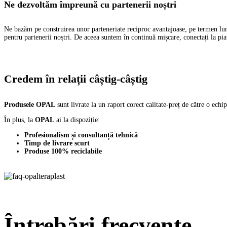
Ne dezvoltăm împreună cu partenerii noștri
Ne bazăm pe construirea unor parteneriate reciproc avantajoase, pe termen lung
pentru partenerii noștri. De aceea suntem în continuă mișcare, conectați la piață
Credem în relații câștig-câștig
Produsele OPAL
sunt livrate la un raport corect calitate-preț de către o echi
În plus, la
OPAL
ai la dispoziție:
Profesionalism și consultanță tehnică
Timp de livrare scurt
Produse 100% reciclabile
Întrebări frecvente