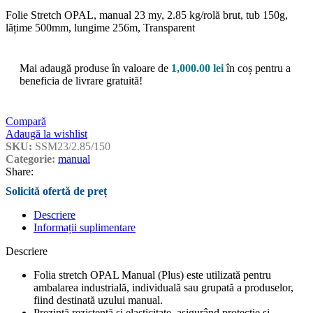
Folie Stretch OPAL, manual 23 my, 2.85 kg/rolă brut, tub 150g,
lățime 500mm, lungime 256m, Transparent
Mai adaugă produse în valoare de
1,000.00
lei
în coș pentru a
beneficia de livrare gratuită!
Compară
Adaugă la wishlist
SKU:
SSM23/2.85/150
Categorie:
manual
Share:
Descriere
Informații suplimentare
Descriere
Folia stretch OPAL Manual (Plus) este utilizată pentru
ambalarea industrială, individuală sau grupată a produselor,
fiind destinată uzului manual.
Prezintă rezistență și elasticitate, asigurând protecție și