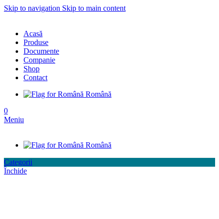
Skip to navigation
Skip to main content
Acasă
Produse
Documente
Companie
Shop
Contact
Română
0
Meniu
Română
Categorii
Închide